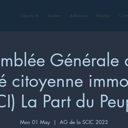
L'Après M
Soutien
Adhésion
Médias
Cont
mblée Générale 
é citoyenne immo
CI) La Part du Peu
Mon 01 May
  |  
AG de la SCIC 2023