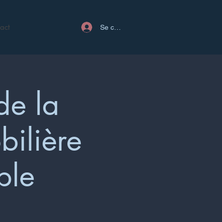
act
Se connecter
de la
bilière
ple